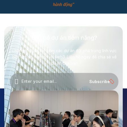
hành động"
Bạn có dự án tiềm năng?
Chúng tôi luôn tìm kiếm các dự án đột phá trong lĩnh vực
blockchain, fintech và web3. Liên hệ ngay để chia sẻ về
dự án của bạn
Subscribe