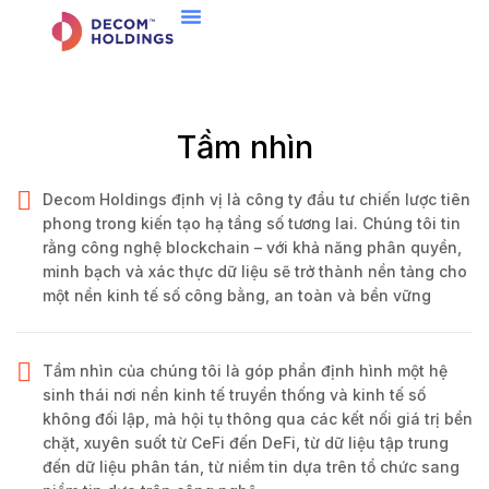
Trang Chủ
Về Chúng Tôi
Trụ Cột Chiến Lược
Hệ Sinh Thái
Liên Hệ
Tầm nhìn
Decom Holdings định vị là công ty đầu tư chiến lược tiên
phong trong kiến tạo hạ tầng số tương lai. Chúng tôi tin
rằng công nghệ blockchain – với khả năng phân quyền,
minh bạch và xác thực dữ liệu sẽ trở thành nền tảng cho
một nền kinh tế số công bằng, an toàn và bền vững
Tầm nhìn của chúng tôi là góp phần định hình một hệ
sinh thái nơi nền kinh tế truyền thống và kinh tế số
không đối lập, mà hội tụ thông qua các kết nối giá trị bền
chặt, xuyên suốt từ CeFi đến DeFi, từ dữ liệu tập trung
đến dữ liệu phân tán, từ niềm tin dựa trên tổ chức sang