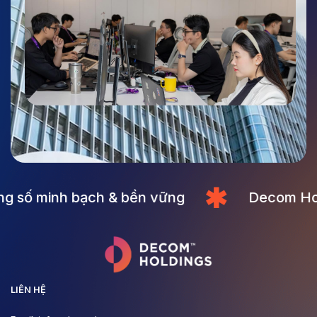
g số minh bạch & bền vững
Decom Hold
LIÊN HỆ